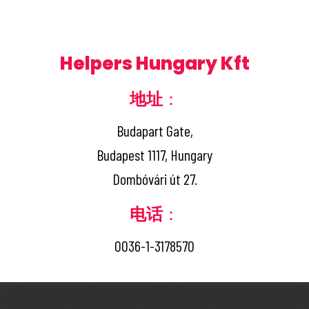
Helpers Hungary Kft
地址
：
Budapart Gate,
Budapest 1117, Hungary
Dombóvári út 27.
电话
：
0036-1-3178570