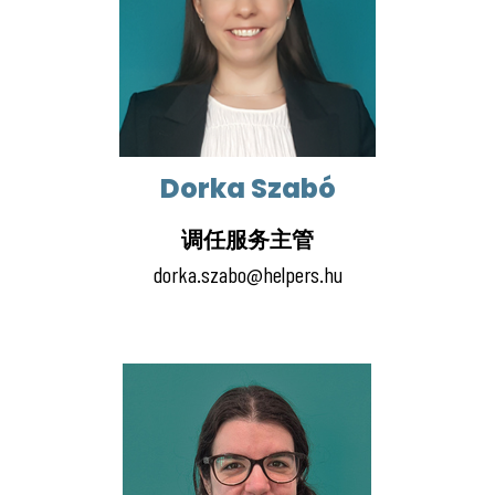
Dorka Szabó
调任服务主管
dorka.szabo@helpers.hu