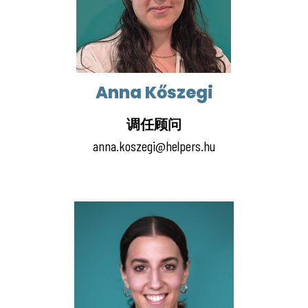
Anna Kőszegi
调任顾问
anna.koszegi@helpers.hu