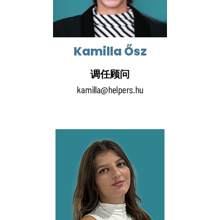
Kamilla Ősz
调任顾问
kamilla@helpers.hu