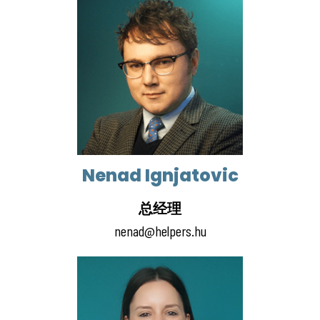
Nenad Ignjatovic
总经理
nenad@helpers.hu